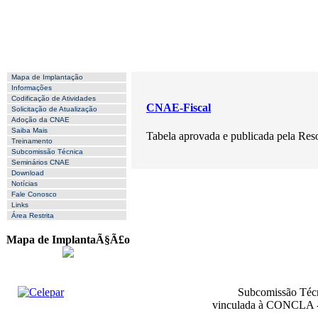
Mapa de Implantação
Informações
Codificação de Atividades
CNAE-Fiscal
Solicitação de Atualização
Adoção da CNAE
Saiba Mais
Tabela aprovada e publicada pela
Treinamento
Subcomissão Técnica
Seminários CNAE
Download
Notícias
Fale Conosco
Links
Área Restrita
Mapa de ImplantaÃ§Ã£o
Subcomissão Técn
vinculada à CONCLA - 