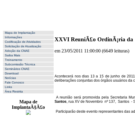
Mapa de Implantação
Informações
XXVI ReuniÃ£o OrdinÃ¡ria da 
Codificação de Atividades
Solicitação de Atualização
em 23/05/2011 11:00:00
(
6649 leituras
)
Adoção da CNAE
Saiba Mais
Treinamento
Subcomissão Técnica
Seminários CNAE
Download
Acontecerá nos dias 13 a 15 de junho de 201
Notícias
deliberações conjuntas dos órgãos usuários da c
Fale Conosco
Links
Área Restrita
A reunião será promovida pela Secretaria Mun
Mapa de
Santos
, rua XV de Novembro nº 137, Santos - S
ImplantaÃ§Ã£o
Participarão deste evento representantes das adm